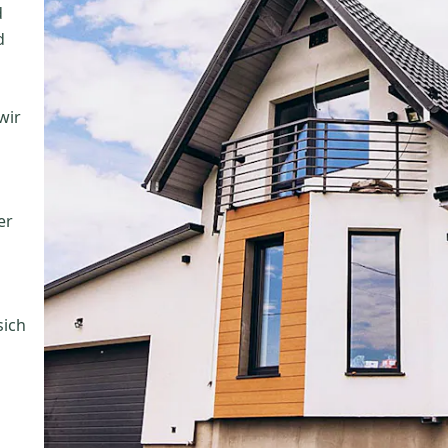
d
d
wir
er
sich