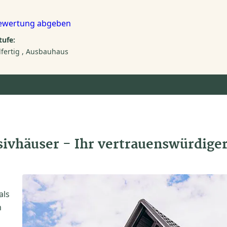
ewertung abgeben
ufe:
fertig
Ausbauhaus
ivhäuser - Ihr vertrauenswürdige
als
m