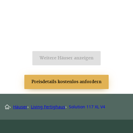
Weitere Häuser anzeigen
Preisdetails kostenlos anfordern
›
Häuser
›
Living Fertighaus
›
Solution 117 XL V4