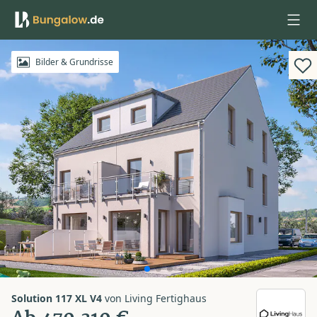
Anmelden
Bilder & Grundrisse
Solution 117 XL V4
von
Living Fertighaus