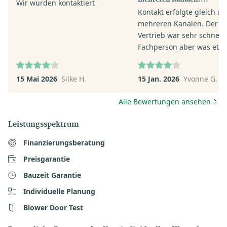
Wir wurden kontaktiert
Kontakt erfolgte gleich au
mehreren Kanälen. Der
Vertrieb war sehr schnell.
Fachperson aber was etw
verhalten in ihrer Anspra
Wir werden voraussichtlic
15 Mai 2026
Silke H.
15 Jan. 2026
Yvonne G.
keinen Termin machen - z
viel Auswahl macht keine
Alle Bewertungen ansehen
Sinn.
Leistungsspektrum
Finanzierungsberatung
Preisgarantie
Bauzeit Garantie
Individuelle Planung
Blower Door Test