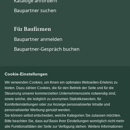
Kataloge anfordern
Baupartner suchen
Für Baufirmen
Baupartner anmelden
Baupartner-Gespräch buchen
Cookie-Einstellungen
Wir verwenden Cookies, um Ihnen ein optimales Webseiten-Erlebnis zu
Immowelt.de
Bauen.de
bieten. Dazu zählen Cookies, die für den Betrieb der Seite und für die
Steuerung unserer kommerziellen Unternehmensziele notwendig sind,
sowie solche, die lediglich zu anonymen Statistikzwecken, für
Massivhaus.de
Fertighaus.de
Komforteinstellungen oder zur Anzeige personalisierter Inhalte und
personalisierter Werbung genutzt werden.
Sie können selbst entscheiden, welche Kategorien Sie zulassen möchten.
Einfamilienhaus.de
Bitte beachten Sie, dass auf Basis Ihrer Einstellungen womöglich nicht mehr
alle Funktionalitäten der Seite zur Verfügung stehen. Weitere Informationen