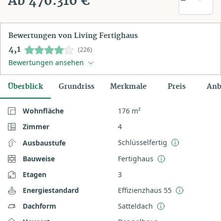
Ab 470.310 €
Bewertungen von Living Fertighaus
4,1
(226)
Bewertungen ansehen
Überblick
Grundriss
Merkmale
Preis
Anb
Wohnfläche
176 m²
Zimmer
4
Schlüsselfertig
Ausbaustufe
Bauweise
Fertighaus
Etagen
3
Energiestandard
Effizienzhaus 55
Dachform
Satteldach