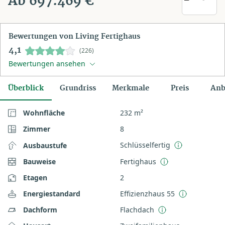
Ab 697.469 €
Bewertungen von Living Fertighaus
4,1
(226)
Bewertungen ansehen
Überblick
Grundriss
Merkmale
Preis
Anb
Wohnfläche
232 m²
Zimmer
8
Schlüsselfertig
Ausbaustufe
Bauweise
Fertighaus
Etagen
2
Energiestandard
Effizienzhaus 55
Dachform
Flachdach