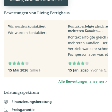
Katalog kostenlos anfordern
Bewertungen von Living Fertighaus
Wir wurden kontaktiert
Kontakt erfolgte gleich auf
mehreren Kanälen....
Wir wurden kontaktiert
Kontakt erfolgte gleich au
mehreren Kanälen. Der
Vertrieb war sehr schnell.
Fachperson aber was etw
verhalten in ihrer Anspra
Wir werden voraussichtlic
15 Mai 2026
Silke H.
15 Jan. 2026
Yvonne G.
keinen Termin machen - z
viel Auswahl macht keine
Alle Bewertungen ansehen
Sinn.
Leistungsspektrum
Finanzierungsberatung
Preisgarantie