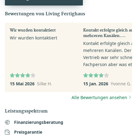
Bewertungen von Living Fertighaus
Wir wurden kontaktiert
Kontakt erfolgte gleich auf
mehreren Kanälen....
Wir wurden kontaktiert
Kontakt erfolgte gleich au
mehreren Kanälen. Der
Vertrieb war sehr schnell.
Fachperson aber was etw
verhalten in ihrer Anspra
Wir werden voraussichtlic
15 Mai 2026
Silke H.
15 Jan. 2026
Yvonne G.
keinen Termin machen - z
viel Auswahl macht keine
Alle Bewertungen ansehen
Sinn.
Leistungsspektrum
Finanzierungsberatung
Preisgarantie