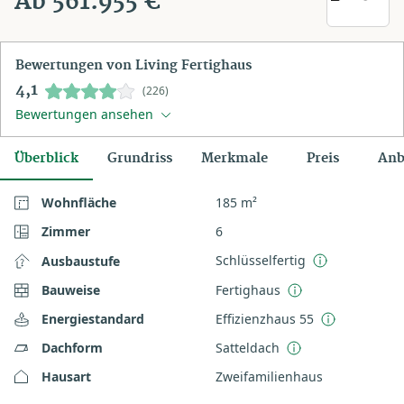
Ab 561.955 €
Bewertungen von Living Fertighaus
4,1
(226)
Bewertungen ansehen
Überblick
Grundriss
Merkmale
Preis
Anb
Wohnfläche
185 m²
Zimmer
6
Schlüsselfertig
Ausbaustufe
Bauweise
Fertighaus
Energiestandard
Effizienzhaus 55
Dachform
Satteldach
Hausart
Zweifamilienhaus