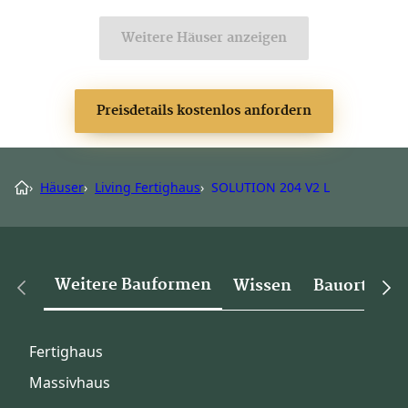
Weitere Häuser anzeigen
Preisdetails kostenlos anfordern
›
Häuser
›
Living Fertighaus
›
SOLUTION 204 V2 L
Weitere Bauformen
Wissen
Bauorte
Fertighaus
Massivhaus