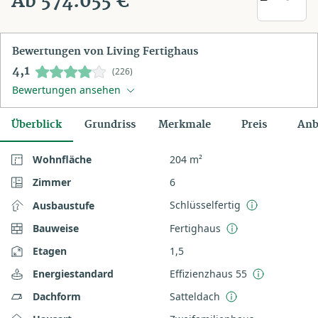
Ab 574.055 €
Bewertungen von Living Fertighaus
4,1
(226)
Bewertungen ansehen
Überblick
Grundriss
Merkmale
Preis
Anb
Wohnfläche
204 m²
Zimmer
6
Schlüsselfertig
Ausbaustufe
Bauweise
Fertighaus
Etagen
1,5
Energiestandard
Effizienzhaus 55
Dachform
Satteldach