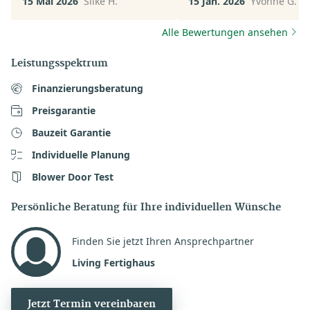
15 Mai 2026
Silke H.
15 Jan. 2026
Yvonne G.
keinen Termin machen - z
viel Auswahl macht keine
Alle Bewertungen ansehen
Sinn.
Leistungsspektrum
Finanzierungsberatung
Preisgarantie
Bauzeit Garantie
Individuelle Planung
Blower Door Test
Persönliche Beratung für Ihre individuellen Wünsche
Finden Sie jetzt Ihren Ansprechpartner
Living Fertighaus
Jetzt Termin vereinbaren