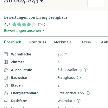
Ab 604.843 €
Bewertungen von Living Fertighaus
4,1
(226)
Bewertungen ansehen
Überblick
Grundriss
Merkmale
Preis
Anb
Wohnfläche
206 m²
Zimmer
6
Schlüsselfertig
Ausbaustufe
Bauweise
Fertighaus
Etagen
2
Energiestandard
Effizienzhaus 55
Dachform
Walmdach