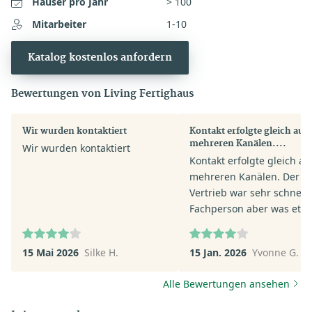
Häuser pro Jahr
> 100
Mitarbeiter
1-10
Katalog kostenlos anfordern
Bewertungen von Living Fertighaus
Wir wurden kontaktiert
Kontakt erfolgte gleich auf
mehreren Kanälen....
Wir wurden kontaktiert
Kontakt erfolgte gleich au
mehreren Kanälen. Der
Vertrieb war sehr schnell.
Fachperson aber was etw
verhalten in ihrer Anspra
Wir werden voraussichtlic
15 Mai 2026
Silke H.
15 Jan. 2026
Yvonne G.
keinen Termin machen - z
viel Auswahl macht keine
Alle Bewertungen ansehen
Sinn.