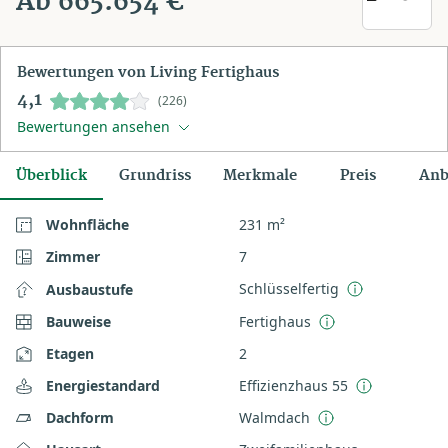
Ab 665.654 €
Bewertungen von Living Fertighaus
4,1
(226)
Bewertungen ansehen
Überblick
Grundriss
Merkmale
Preis
Anb
Wohnfläche
231 m²
Zimmer
7
Schlüsselfertig
Ausbaustufe
Bauweise
Fertighaus
Etagen
2
Energiestandard
Effizienzhaus 55
Dachform
Walmdach