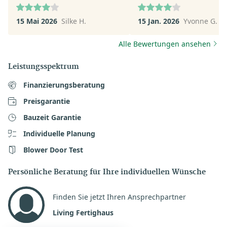
verhalten in ihrer Anspra
Wir werden voraussichtlic
15 Mai 2026
Silke H.
15 Jan. 2026
Yvonne G.
keinen Termin machen - z
viel Auswahl macht keine
Alle Bewertungen ansehen
Sinn.
Leistungsspektrum
Finanzierungsberatung
Preisgarantie
Bauzeit Garantie
Individuelle Planung
Blower Door Test
Persönliche Beratung für Ihre individuellen Wünsche
Finden Sie jetzt Ihren Ansprechpartner
Living Fertighaus