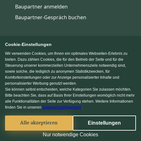
Baupartner anmelden
Baupartner-Gespräch buchen
Cookie-Einstellungen
Wir verwenden Cookies, um Ihnen ein optimales Webseiten-Erlebnis zu
Immowelt.de
Bauen.de
bieten. Dazu zählen Cookies, die für den Betrieb der Seite und für die
Steuerung unserer kommerziellen Unternehmensziele notwendig sind,
sowie solche, die lediglich zu anonymen Statistikzwecken, für
Massivhaus.de
Fertighaus.de
Komforteinstellungen oder zur Anzeige personalisierter Inhalte und
personalisierter Werbung genutzt werden.
Sie können selbst entscheiden, welche Kategorien Sie zulassen möchten.
Einfamilienhaus.de
Bitte beachten Sie, dass auf Basis Ihrer Einstellungen womöglich nicht mehr
alle Funktionalitäten der Seite zur Verfügung stehen. Weitere Informationen
finden Sie in unseren
Datenschutzhinweisen
.
KI Chat
Facebook
Alle akzeptieren
Einstellungen
© 2013-2026 MS media systems GmbH
Nur notwendige Cookies