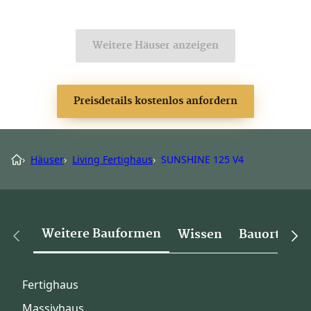
Weitere Häuser anzeigen
Preisdetails kostenlos anfordern
›
Häuser
›
Living Fertighaus
›
SUNSHINE 125 V4
Weitere Bauformen
Wissen
Bauorte
Fertighaus
Massivhaus