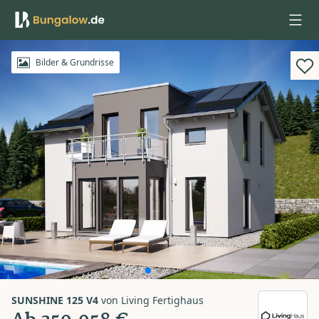
Anmelden
Bilder & Grundrisse
SUNSHINE 125 V4
von
Living Fertighaus