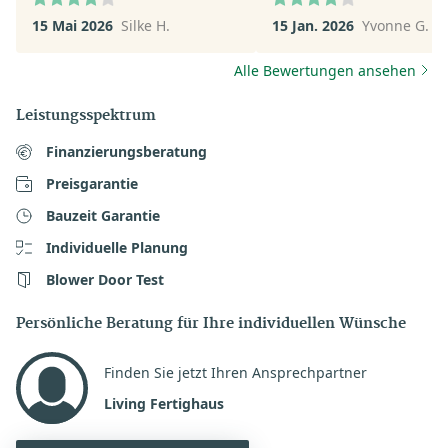
Wir werden voraussichtlic
15 Mai 2026
Silke H.
15 Jan. 2026
Yvonne G.
keinen Termin machen - z
viel Auswahl macht keine
Alle Bewertungen ansehen
Sinn.
Leistungsspektrum
Finanzierungsberatung
Preisgarantie
Bauzeit Garantie
Individuelle Planung
Blower Door Test
Persönliche Beratung für Ihre individuellen Wünsche
Finden Sie jetzt Ihren Ansprechpartner
Living Fertighaus