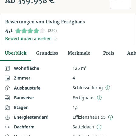
Ab 359.958 €
Bewertungen von Living Fertighaus
4,1
(226)
Bewertungen ansehen
Überblick
Grundriss
Merkmale
Preis
Anb
Wohnfläche
125 m²
Zimmer
4
Schlüsselfertig
Ausbaustufe
Bauweise
Fertighaus
Etagen
1,5
Energiestandard
Effizienzhaus 55
Dachform
Satteldach