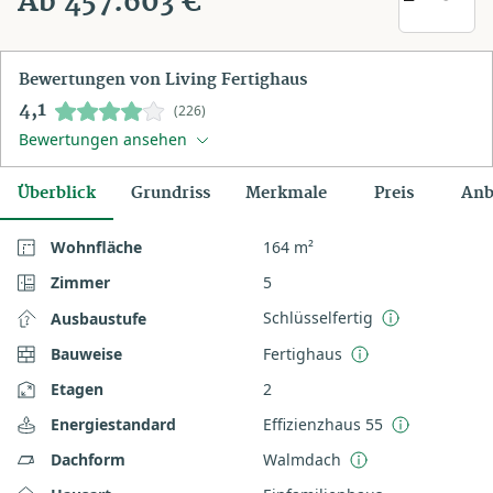
Ab 457.603 €
Bewertungen von Living Fertighaus
4,1
(226)
Bewertungen ansehen
Überblick
Grundriss
Merkmale
Preis
Anb
Wohnfläche
164 m²
Zimmer
5
Schlüsselfertig
Ausbaustufe
Bauweise
Fertighaus
Etagen
2
Energiestandard
Effizienzhaus 55
Dachform
Walmdach