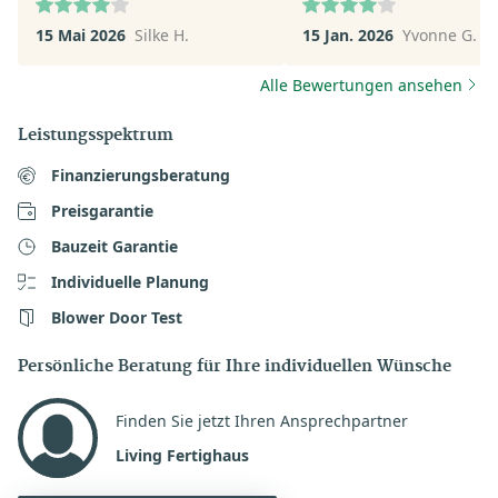
Wir werden voraussichtlic
15 Mai 2026
Silke H.
15 Jan. 2026
Yvonne G.
keinen Termin machen - z
viel Auswahl macht keine
Alle Bewertungen ansehen
Sinn.
Leistungsspektrum
Finanzierungsberatung
Preisgarantie
Bauzeit Garantie
Individuelle Planung
Blower Door Test
Persönliche Beratung für Ihre individuellen Wünsche
Finden Sie jetzt Ihren Ansprechpartner
Living Fertighaus