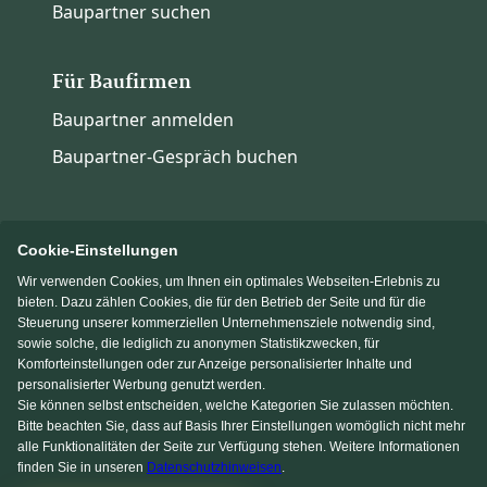
Baupartner suchen
Für Baufirmen
Baupartner anmelden
Baupartner-Gespräch buchen
Cookie-Einstellungen
Wir verwenden Cookies, um Ihnen ein optimales Webseiten-Erlebnis zu
Immowelt.de
Bauen.de
bieten. Dazu zählen Cookies, die für den Betrieb der Seite und für die
Steuerung unserer kommerziellen Unternehmensziele notwendig sind,
sowie solche, die lediglich zu anonymen Statistikzwecken, für
Massivhaus.de
Fertighaus.de
Komforteinstellungen oder zur Anzeige personalisierter Inhalte und
personalisierter Werbung genutzt werden.
Sie können selbst entscheiden, welche Kategorien Sie zulassen möchten.
Einfamilienhaus.de
Bitte beachten Sie, dass auf Basis Ihrer Einstellungen womöglich nicht mehr
alle Funktionalitäten der Seite zur Verfügung stehen. Weitere Informationen
finden Sie in unseren
Datenschutzhinweisen
.
KI Chat