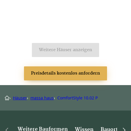
Weitere Häuser anzeigen
Preisdetails kostenlos anfordern
›
Häuser
›
massa haus
›
ComfortStyle 10.02 P
Weitere Bauformen
Wissen
Bauorte