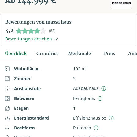
Ab 144.999 €
Bewertungen von massa haus
4,2
(83)
Bewertungen ansehen
Überblick
Grundriss
Merkmale
Preis
Anb
Wohnfläche
102 m²
Zimmer
5
Ausbauhaus
Ausbaustufe
Bauweise
Fertighaus
Etagen
1
Energiestandard
Effizienzhaus 55
Dachform
Pultdach