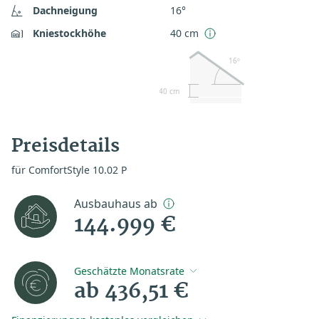
Dachneigung
16°
Kniestockhöhe
40 cm
16º
40 cm
Preisdetails
für ComfortStyle 10.02 P
Ausbauhaus ab
144.999 €
Geschätzte Monatsrate
ab 436,51 €