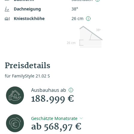
Dachneigung
38°
Kniestockhöhe
26 cm
38º
26 cm
Preisdetails
für FamilyStyle 21.02 S
Ausbauhaus ab
188.999 €
Geschätzte Monatsrate
ab 568,97 €