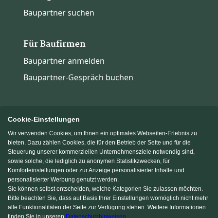
Baupartner suchen
Für Baufirmen
Baupartner anmelden
Baupartner-Gespräch buchen
Cookie-Einstellungen
Wir verwenden Cookies, um Ihnen ein optimales Webseiten-Erlebnis zu
Immowelt.de
Bauen.de
bieten. Dazu zählen Cookies, die für den Betrieb der Seite und für die
Steuerung unserer kommerziellen Unternehmensziele notwendig sind,
sowie solche, die lediglich zu anonymen Statistikzwecken, für
Massivhaus.de
Fertighaus.de
Komforteinstellungen oder zur Anzeige personalisierter Inhalte und
personalisierter Werbung genutzt werden.
Sie können selbst entscheiden, welche Kategorien Sie zulassen möchten.
Einfamilienhaus.de
Bitte beachten Sie, dass auf Basis Ihrer Einstellungen womöglich nicht mehr
alle Funktionalitäten der Seite zur Verfügung stehen. Weitere Informationen
finden Sie in unseren
Datenschutzhinweisen
.