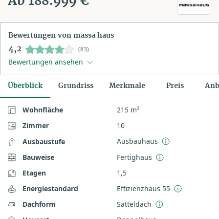
Ab 188.999 €
Bewertungen von massa haus
4,2
(83)
Bewertungen ansehen
Überblick
Grundriss
Merkmale
Preis
Anb
Wohnfläche
215 m²
Zimmer
10
Ausbauhaus
Ausbaustufe
Bauweise
Fertighaus
Etagen
1,5
Energiestandard
Effizienzhaus 55
Dachform
Satteldach