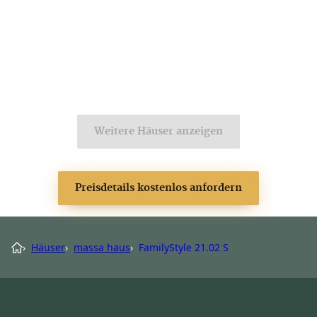
Weitere Häuser anzeigen
Preisdetails kostenlos anfordern
›
Häuser
›
massa haus
›
FamilyStyle 21.02 S