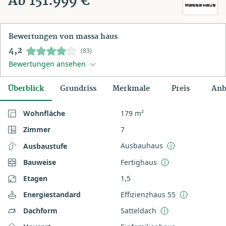
Ab 151.999 €
Bewertungen von massa haus
4,2
(83)
Bewertungen ansehen
Überblick
Grundriss
Merkmale
Preis
Anb
Wohnfläche
179 m²
Zimmer
7
Ausbauhaus
Ausbaustufe
Bauweise
Fertighaus
Etagen
1,5
Energiestandard
Effizienzhaus 55
Dachform
Satteldach