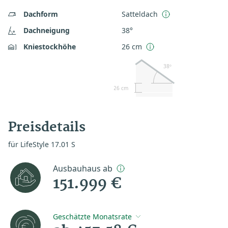
Dachform
Satteldach
Dachneigung
38°
Kniestockhöhe
26 cm
38º
26 cm
Preisdetails
für LifeStyle 17.01 S
Ausbauhaus ab
151.999 €
Geschätzte Monatsrate