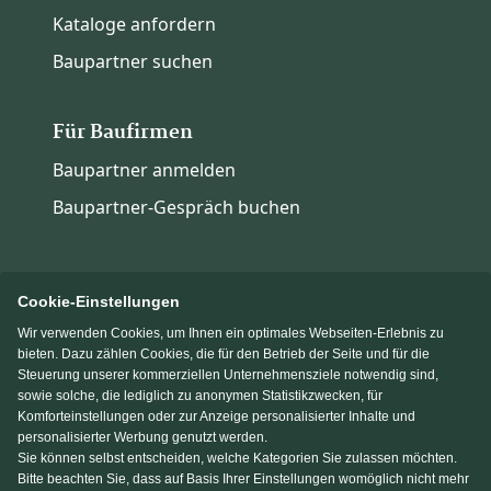
Kataloge anfordern
Baupartner suchen
Für Baufirmen
Baupartner anmelden
Baupartner-Gespräch buchen
Cookie-Einstellungen
Wir verwenden Cookies, um Ihnen ein optimales Webseiten-Erlebnis zu
Immowelt.de
Bauen.de
bieten. Dazu zählen Cookies, die für den Betrieb der Seite und für die
Steuerung unserer kommerziellen Unternehmensziele notwendig sind,
sowie solche, die lediglich zu anonymen Statistikzwecken, für
Massivhaus.de
Fertighaus.de
Komforteinstellungen oder zur Anzeige personalisierter Inhalte und
personalisierter Werbung genutzt werden.
Sie können selbst entscheiden, welche Kategorien Sie zulassen möchten.
Einfamilienhaus.de
Bitte beachten Sie, dass auf Basis Ihrer Einstellungen womöglich nicht mehr