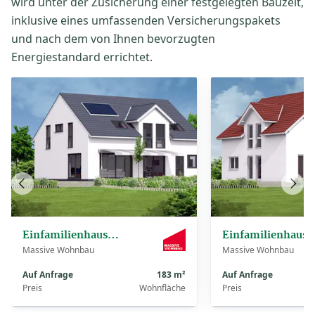
wird unter der Zusicherung einer festgelegten Bauzeit,
inklusive eines umfassenden Versicherungspakets
und nach dem von Ihnen bevorzugten
Energiestandard errichtet.
Vorheriges
Näch
Haus
Haus
Einfamilienhaus Emilia
Einfamilienha
Massive Wohnbau
Massive Wohnbau
Auf Anfrage
183 m²
Auf Anfrage
Preis
Wohnfläche
Preis