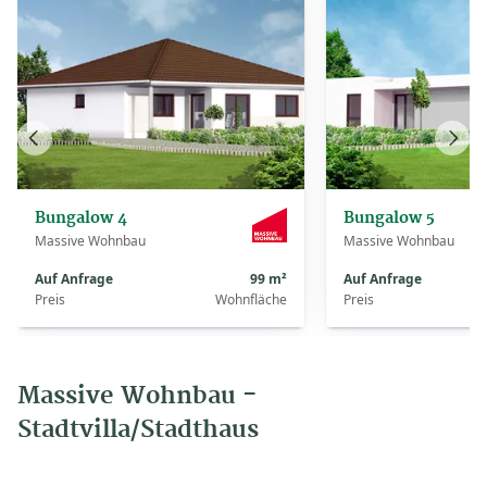
Vorheriges
Näch
Haus
Haus
Bungalow 4
Bungalow 5
Massive Wohnbau
Massive Wohnbau
Auf Anfrage
99 m²
Auf Anfrage
Preis
Wohnfläche
Preis
Massive Wohnbau -
Stadtvilla/Stadthaus