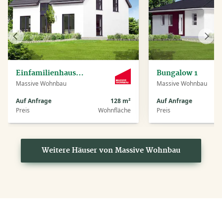
Vorheriges
Näch
Haus
Haus
Einfamilienhaus Piet
Bungalow 1
Massive Wohnbau
Massive Wohnbau
Auf Anfrage
128 m²
Auf Anfrage
Preis
Wohnfläche
Preis
Weitere Häuser von Massive Wohnbau