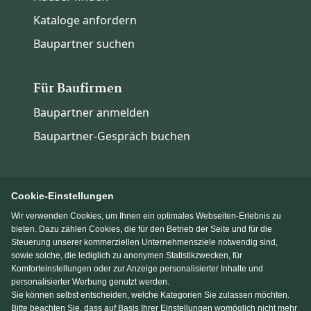
Kataloge anfordern
Baupartner suchen
Für Baufirmen
Baupartner anmelden
Baupartner-Gespräch buchen
Cookie-Einstellungen
Wir verwenden Cookies, um Ihnen ein optimales Webseiten-Erlebnis zu
Immowelt.de
Bauen.de
bieten. Dazu zählen Cookies, die für den Betrieb der Seite und für die
Steuerung unserer kommerziellen Unternehmensziele notwendig sind,
sowie solche, die lediglich zu anonymen Statistikzwecken, für
Massivhaus.de
Fertighaus.de
Komforteinstellungen oder zur Anzeige personalisierter Inhalte und
personalisierter Werbung genutzt werden.
Sie können selbst entscheiden, welche Kategorien Sie zulassen möchten.
Einfamilienhaus.de
Bitte beachten Sie, dass auf Basis Ihrer Einstellungen womöglich nicht mehr