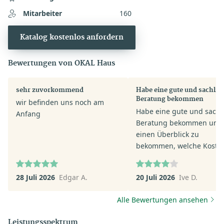
Mitarbeiter
160
Katalog kostenlos anfordern
Bewertungen von OKAL Haus
sehr zuvorkommend
Habe eine gute und sachlic
Beratung bekommen
wir befinden uns noch am
Habe eine gute und sachl
Anfang
Beratung bekommen um
einen Überblick zu
bekommen, welche Kosten
mich zukommen werden. 
der Beratung ist mein Ber
28 Juli 2026
Edgar A.
20 Juli 2026
Ive D.
auf meine Wünsche
eingegangen und versuch
Alle Bewertungen ansehen
mit vielen Tipps und
Beschreibungen einen
Leistungsspektrum