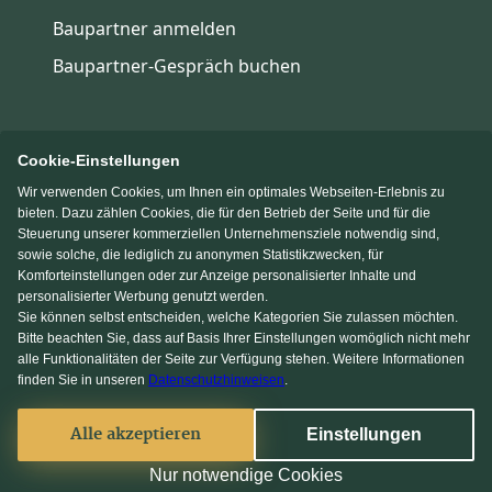
Baupartner anmelden
Baupartner-Gespräch buchen
Cookie-Einstellungen
Wir verwenden Cookies, um Ihnen ein optimales Webseiten-Erlebnis zu
Immowelt.de
Bauen.de
bieten. Dazu zählen Cookies, die für den Betrieb der Seite und für die
Steuerung unserer kommerziellen Unternehmensziele notwendig sind,
sowie solche, die lediglich zu anonymen Statistikzwecken, für
Massivhaus.de
Fertighaus.de
Komforteinstellungen oder zur Anzeige personalisierter Inhalte und
personalisierter Werbung genutzt werden.
Sie können selbst entscheiden, welche Kategorien Sie zulassen möchten.
Einfamilienhaus.de
Bitte beachten Sie, dass auf Basis Ihrer Einstellungen womöglich nicht mehr
alle Funktionalitäten der Seite zur Verfügung stehen. Weitere Informationen
finden Sie in unseren
Datenschutzhinweisen
.
KI Chat
Facebook
Alle akzeptieren
Einstellungen
© 2013-2026 MS media systems GmbH
Nur notwendige Cookies