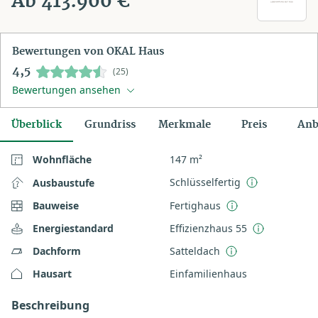
Ab 413.900 €
Bewertungen von OKAL Haus
4,5
(25)
Bewertungen ansehen
Überblick
Grundriss
Merkmale
Preis
Anb
Wohnfläche
147 m²
Schlüsselfertig
Ausbaustufe
Bauweise
Fertighaus
Energiestandard
Effizienzhaus 55
Dachform
Satteldach
Hausart
Einfamilienhaus
Beschreibung