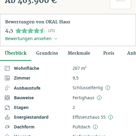
Ab 463.900 €
Bewertungen von OKAL Haus
4,5
(25)
Bewertungen ansehen
Überblick
Grundriss
Merkmale
Preis
Anb
Wohnfläche
267 m²
Zimmer
9,5
Schlüsselfertig
Ausbaustufe
Bauweise
Fertighaus
Etagen
2
Energiestandard
Effizienzhaus 55
Dachform
Pultdach