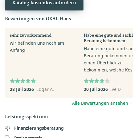
Katalog kostenlos anfordern
Bewertungen von OKAL Haus
sehr zuvorkommend
Habe eine gute und sachlic
Beratung bekommen
wir befinden uns noch am
Habe eine gute und sachl
Anfang
Beratung bekommen um
einen Überblick zu
bekommen, welche Kosten
mich zukommen werden. 
der Beratung ist mein Ber
28 Juli 2026
Edgar A.
20 Juli 2026
Ive D.
auf meine Wünsche
eingegangen und versuch
Alle Bewertungen ansehen
mit vielen Tipps und
Beschreibungen einen
Leistungsspektrum
optionalen Preis zu erstel
Finanzierungsberatung
Preisgarantie