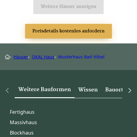
Weitere Häuser anzeigen
Preisdetails kostenlos anfordern
›
Häuser
›
OKAL Haus
›
Musterhaus Bad Vilbel
Weitere Bauformen
Wissen
Bauorte
Fertighaus
Massivhaus
Blockhaus