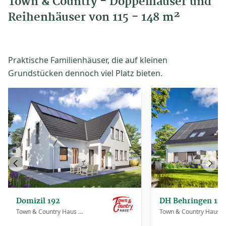
Town & Country - Doppelhäuser und
Reihenhäuser von 115 - 148 m²
Praktische Familienhäuser, die auf kleinen
Grundstücken dennoch viel Platz bieten.
Vorheriges
Näch
Haus
Haus
Domizil 192
DH Behringen 116
Town & Country Haus Deutschland
Town & Country Haus Deutschland