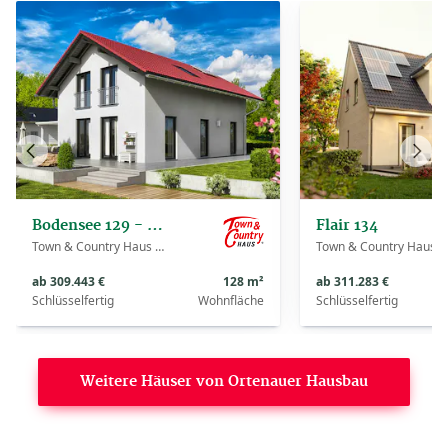
Vorheriges
Näch
Haus
Haus
Bodensee 129 - Süd
Flair 134
Town & Country Haus Deutschland
Town & Country Haus Deutschland
ab 309.443 €
128 m²
ab 311.283 €
Schlüsselfertig
Wohnfläche
Schlüsselfertig
Weitere Häuser von Ortenauer Hausbau