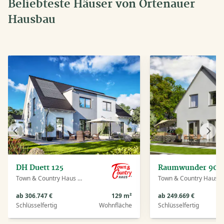
Beliebteste Häuser von Ortenauer
Hausbau
Vorheriges
Näch
Haus
Haus
DH Duett 125
Raumwunder 90
Town & Country Haus Deutschland
Town & Country Haus Deutschland
ab 306.747 €
129 m²
ab 249.669 €
Schlüsselfertig
Wohnfläche
Schlüsselfertig