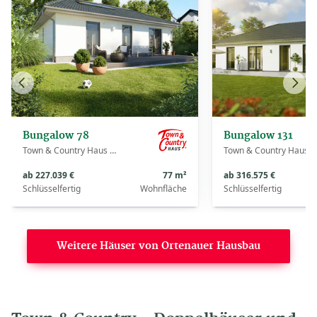
Vorheriges
Näch
Haus
Haus
Bungalow 78
Bungalow 131
Town & Country Haus Deutschland
Town & Country Haus Deutschland
ab 227.039 €
77 m²
ab 316.575 €
Schlüsselfertig
Wohnfläche
Schlüsselfertig
Weitere Häuser von Ortenauer Hausbau