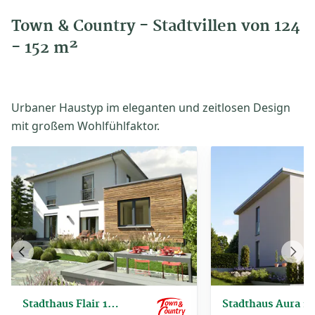
Town & Country - Stadtvillen von 124
- 152 m²
Urbaner Haustyp im eleganten und zeitlosen Design
mit großem Wohlfühlfaktor.
Vorheriges
Näch
Haus
Haus
Stadthaus Flair 124 ZD
Stadthaus Aura 13