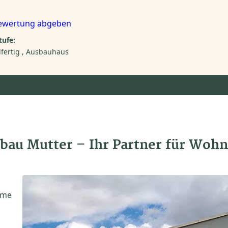
ewertung abgeben
ufe:
fertig
Ausbauhaus
tbau Mutter – Ihr Partner für Woh
ume