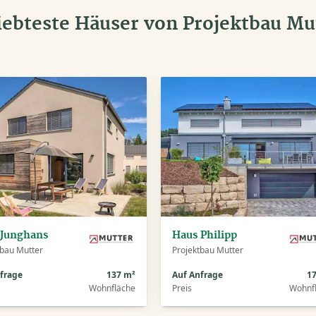
iebteste Häuser von Projektbau Mu
 Junghans
Haus Philipp
tbau Mutter
Projektbau Mutter
frage
137 m²
Auf Anfrage
1
Wohnfläche
Preis
Wohnf