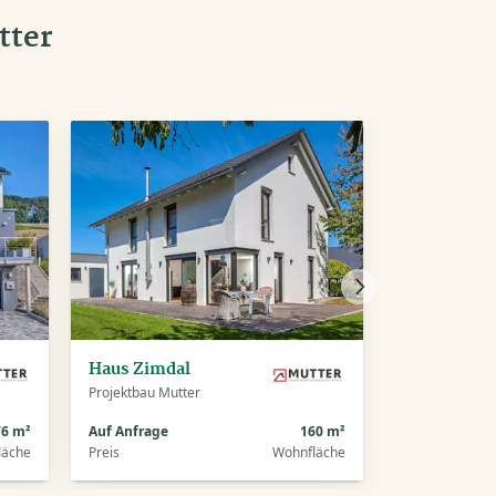
tter
Nächstes
Haus
Haus Zimdal
Projektbau Mutter
76 m²
Auf Anfrage
160 m²
läche
Preis
Wohnfläche