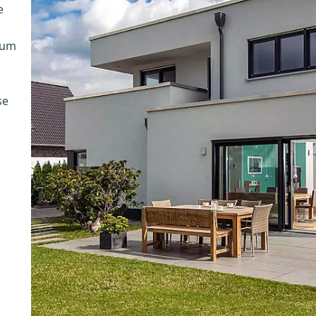
e
 um
se