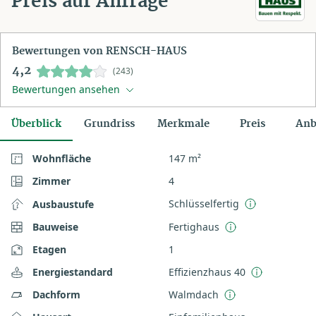
Preis auf Anfrage
Bewertungen von RENSCH-HAUS
4,2
(243)
Bewertungen ansehen
Überblick
Grundriss
Merkmale
Preis
Anb
Wohnfläche
147 m²
Zimmer
4
Schlüsselfertig
Ausbaustufe
Bauweise
Fertighaus
Etagen
1
Energiestandard
Effizienzhaus 40
Dachform
Walmdach