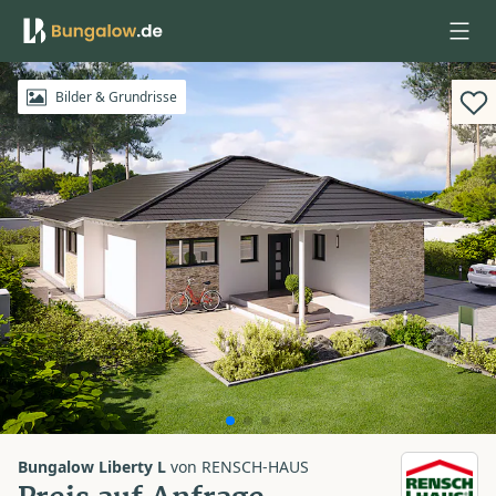
Anmelden
Bilder & Grundrisse
Bungalow Liberty L
von
RENSCH-HAUS