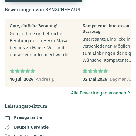
Bewertungen von RENSCH-HAUS
Gute, ehrliche Beratung!
Kompetente, interessante
Beratung
Gute, offene und ehrliche
Interssante Einblicke in d
Beratung durch Herrn Masa
verschiedenen Möglichkei
bei uns zu Hause. Wir sind
zum Einbringen der eign
umfassend informiert worden,
Wünsche. Kompetente
und haben einen postiven
Beratung. Klare Erklärun
Eindruck von dem
zum Aufbau der
Unternehmen und den
16 Juli 2026
Andrea J.
02 Mai 2026
Dagmar A.
Fertighausstruktur und A
Häusern.
des Hausbaus. Ein Besuch
Alle Bewertungen ansehen
der Fertighauswelt werde 
vornehmen.
Leistungsspektrum
Preisgarantie
Bauzeit Garantie