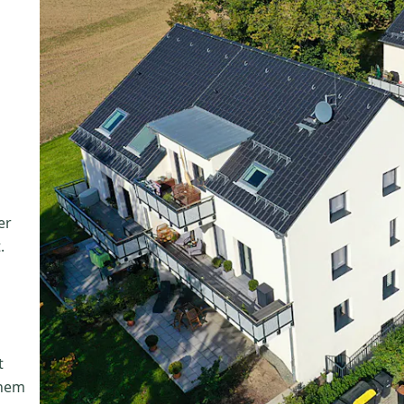
er
.
t
inem