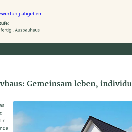
ewertung abgeben
ufe:
fertig
Ausbauhaus
vhaus: Gemeinsam leben, individu
as
nd
lin
ende