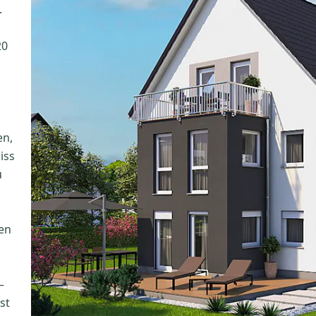
.
20
en,
iss
u
en
–
st