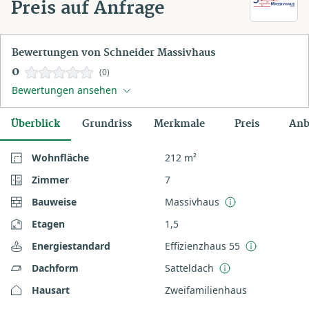
Preis auf Anfrage
Bewertungen von Schneider Massivhaus
0
(0)
Bewertungen ansehen
Überblick
Grundriss
Merkmale
Preis
Anb
Wohnfläche
212 m²
Zimmer
7
Bauweise
Massivhaus
Etagen
1,5
Energiestandard
Effizienzhaus 55
Dachform
Satteldach
Hausart
Zweifamilienhaus