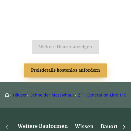
Weitere Häuser anzeigen
Preisdetails kostenlos anfordern
›
Häuser
›
Schneider Massivhaus
›
ZFH Generation-Line 119
Weitere Bauformen
Wissen
Bauorte