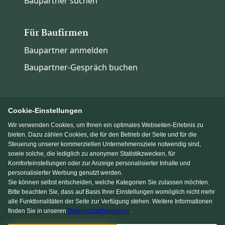
Baupartner suchen
Für Baufirmen
Baupartner anmelden
Baupartner-Gespräch buchen
Cookie-Einstellungen
Wir verwenden Cookies, um Ihnen ein optimales Webseiten-Erlebnis zu
Immowelt.de
Bauen.de
bieten. Dazu zählen Cookies, die für den Betrieb der Seite und für die
Steuerung unserer kommerziellen Unternehmensziele notwendig sind,
sowie solche, die lediglich zu anonymen Statistikzwecken, für
Massivhaus.de
Fertighaus.de
Komforteinstellungen oder zur Anzeige personalisierter Inhalte und
personalisierter Werbung genutzt werden.
Sie können selbst entscheiden, welche Kategorien Sie zulassen möchten.
Einfamilienhaus.de
Bitte beachten Sie, dass auf Basis Ihrer Einstellungen womöglich nicht mehr
alle Funktionalitäten der Seite zur Verfügung stehen. Weitere Informationen
finden Sie in unseren
Datenschutzhinweisen
.