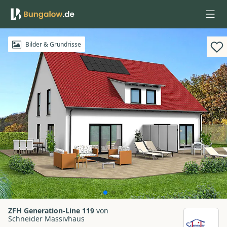
Anmelden
Bilder & Grundrisse
ZFH Generation-Line 119
von
Schneider Massivhaus