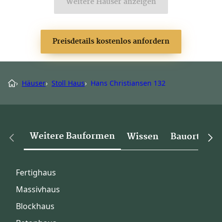
Weitere Häuser anzeigen
Preisdetails kostenlos anfordern
›
Häuser
›
Stoll Haus
›
Hans Christiansen 132
Weitere Bauformen
Wissen
Bauorte
Fertighaus
Massivhaus
Blockhaus