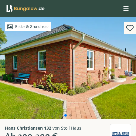
Anmelden
Bilder & Grundrisse
Hans Christiansen 132
von
Stoll Haus