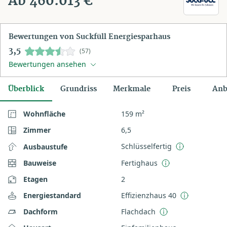
Ab 460.013 €
Bewertungen von Suckfüll Energiesparhaus
3,5
(57)
Bewertungen ansehen
Überblick
Grundriss
Merkmale
Preis
Anb
Wohnfläche
159 m²
Zimmer
6,5
Schlüsselfertig
Ausbaustufe
Bauweise
Fertighaus
Etagen
2
Energiestandard
Effizienzhaus 40
Dachform
Flachdach