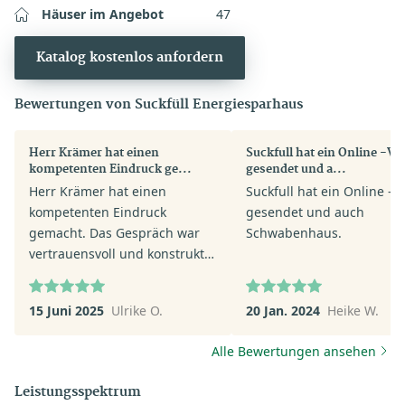
Häuser im Angebot
47
Katalog kostenlos anfordern
Bewertungen von Suckfüll Energiesparhaus
Herr Krämer hat einen
Suckfull hat ein Online -Vi
kompetenten Eindruck ge...
gesendet und a...
Herr Krämer hat einen
Suckfull hat ein Online -V
kompetenten Eindruck
gesendet und auch
gemacht. Das Gespräch war
Schwabenhaus.
vertrauensvoll und konstruktiv.
Das Angebot ist absolut
interessant. Suckfüll ist trotz
15 Juni 2025
Ulrike O.
20 Jan. 2024
Heike W.
kleinerer Firma eine
Bereicherung.
Alle Bewertungen ansehen
Leistungsspektrum