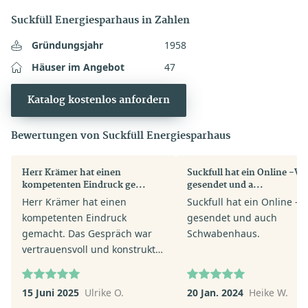
Suckfüll Energiesparhaus in Zahlen
Gründungsjahr
1958
Häuser im Angebot
47
Katalog kostenlos anfordern
Bewertungen von Suckfüll Energiesparhaus
Herr Krämer hat einen
Suckfull hat ein Online -Vi
kompetenten Eindruck ge...
gesendet und a...
Herr Krämer hat einen
Suckfull hat ein Online -V
kompetenten Eindruck
gesendet und auch
gemacht. Das Gespräch war
Schwabenhaus.
vertrauensvoll und konstruktiv.
Das Angebot ist absolut
interessant. Suckfüll ist trotz
15 Juni 2025
Ulrike O.
20 Jan. 2024
Heike W.
kleinerer Firma eine