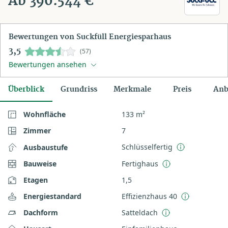
Ab 390.544 €
Bewertungen von Suckfüll Energiesparhaus
3,5
(57)
Bewertungen ansehen
Überblick
Grundriss
Merkmale
Preis
Anb
Wohnfläche
133 m²
Zimmer
7
Schlüsselfertig
Ausbaustufe
Bauweise
Fertighaus
Etagen
1,5
Energiestandard
Effizienzhaus 40
Dachform
Satteldach