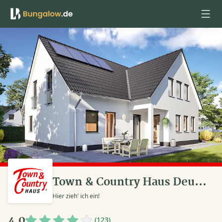
Anmelden
Town & Country Haus Deutschland
Hier zieh' ich ein!
4,0
(123)