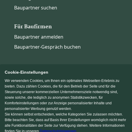
Baupartner suchen
Für Baufirmen
Baupartner anmelden
Baupartner-Gespräch buchen
Cookie-Einstellungen
Wir verwenden Cookies, um Ihnen ein optimales Webseiten-Erlebnis zu
Immowelt.de
Bauen.de
bieten. Dazu zählen Cookies, die für den Betrieb der Seite und für die
Steuerung unserer kommerziellen Unternehmensziele notwendig sind,
sowie solche, die lediglich zu anonymen Statistikzwecken, für
Massivhaus.de
Fertighaus.de
Komforteinstellungen oder zur Anzeige personalisierter Inhalte und
personalisierter Werbung genutzt werden.
Sie können selbst entscheiden, welche Kategorien Sie zulassen möchten.
Einfamilienhaus.de
Bitte beachten Sie, dass auf Basis Ihrer Einstellungen womöglich nicht mehr
alle Funktionalitäten der Seite zur Verfügung stehen. Weitere Informationen
finden Sie in unseren
Datenschutzhinweisen
.