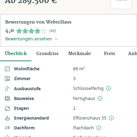
Ab 289.500 €
Bewertungen von WeberHaus
4,0
(49)
Bewertungen ansehen
Überblick
Grundriss
Merkmale
Preis
Anb
Wohnfläche
89 m²
Zimmer
3
Schlüsselfertig
Ausbaustufe
Bauweise
Fertighaus
Etagen
2
Energiestandard
Effizienzhaus 55
Dachform
Flachdach