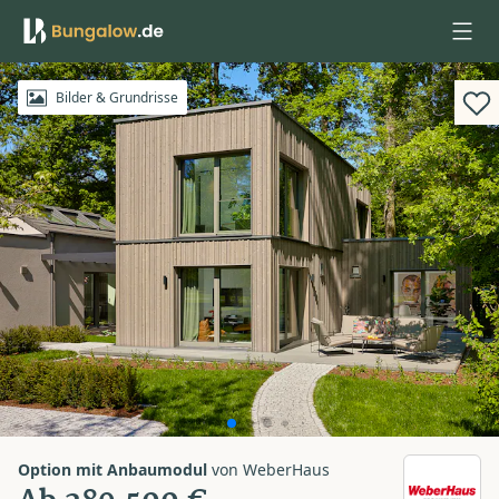
Anmelden
Bilder & Grundrisse
Option mit Anbaumodul
von
WeberHaus