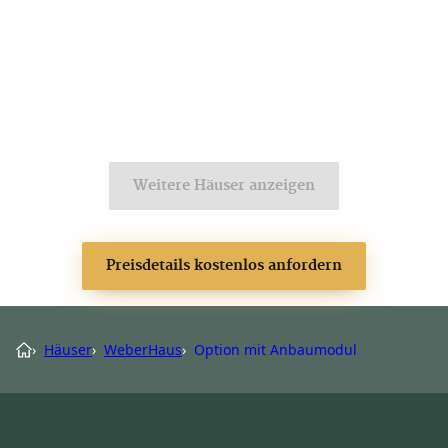
Weitere Häuser anzeigen
Preisdetails kostenlos anfordern
›
Häuser
›
WeberHaus
›
Option mit Anbaumodul