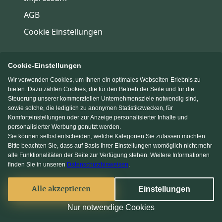
AGB
Cookie Einstellungen
Für Sie
Cookie-Einstellungen
Konto verwalten
Wir verwenden Cookies, um Ihnen ein optimales Webseiten-Erlebnis zu
bieten. Dazu zählen Cookies, die für den Betrieb der Seite und für die
Häuser finden
Steuerung unserer kommerziellen Unternehmensziele notwendig sind,
sowie solche, die lediglich zu anonymen Statistikzwecken, für
Kataloge anfordern
Komforteinstellungen oder zur Anzeige personalisierter Inhalte und
personalisierter Werbung genutzt werden.
Baupartner suchen
Sie können selbst entscheiden, welche Kategorien Sie zulassen möchten.
Bitte beachten Sie, dass auf Basis Ihrer Einstellungen womöglich nicht mehr
alle Funktionalitäten der Seite zur Verfügung stehen. Weitere Informationen
Für Baufirmen
finden Sie in unseren
Datenschutzhinweisen
.
Baupartner anmelden
Alle akzeptieren
Einstellungen
Baupartner-Gespräch buchen
Nur notwendige Cookies