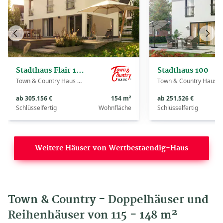
Vorheriges
Näch
Haus
Haus
Stadthaus Flair 152 RE
Stadthaus 100
Town & Country Haus Deutschland
Town & Country Haus Deutschland
ab 305.156 €
154 m²
ab 251.526 €
Schlüsselfertig
Wohnfläche
Schlüsselfertig
Weitere Häuser von Wertbestaendig-Haus
Town & Country - Doppelhäuser und
Reihenhäuser von 115 - 148 m²