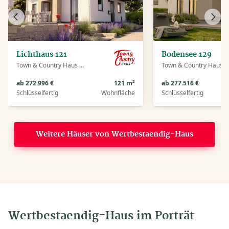
Vorheriges
Näch
Haus
Haus
Lichthaus 121
Bodensee 129
Town & Country Haus Deutschland
Town & Country Haus Deutschland
ab 272.996 €
121 m²
ab 277.516 €
Schlüsselfertig
Wohnfläche
Schlüsselfertig
Weitere Häuser von Wertbestaendig-Haus
Wertbestaendig-Haus im Porträt