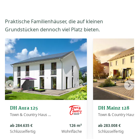
Praktische Familienhäuser, die auf kleinen
Grundstücken dennoch viel Platz bieten.
Vorheriges
Näch
Haus
Haus
DH Aura 125
DH Mainz 128
Town & Country Haus Deutschland
Town & Country Haus Deutschland
ab 284.635 €
126 m²
ab 283.008 €
Schlüsselfertig
Wohnfläche
Schlüsselfertig