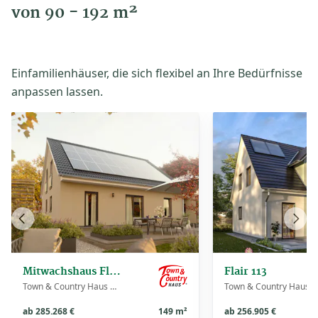
von 90 - 192 m²
Einfamilienhäuser, die sich flexibel an Ihre Bedürfnisse
anpassen lassen.
Vorheriges
Näch
Haus
Haus
Mitwachshaus Flair 148
Flair 113
Town & Country Haus Deutschland
Town & Country Haus Deutschland
ab 285.268 €
149 m²
ab 256.905 €