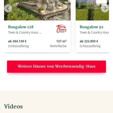
Vorheriges
Näch
Haus
Haus
Bungalow 128
Bungalow 92
Town & Country Haus Deutschland
Town & Country Haus Deutschland
ab 304.139 €
127 m²
ab 222.850 €
Schlüsselfertig
Wohnfläche
Schlüsselfertig
Weitere Häuser von Wertbestaendig-Haus
Videos