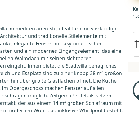
Ku
15
lla im mediterranen Stil, ideal für eine vierköpfige
rchitektur und traditionelle Stilelemente mit
anke, elegante Fenster mit asymmetrischen
Garten und ein modernes Eingangselement, das eine
nellen Walmdach mit seinen sichtbaren
 eingeht. Innen bietet die Stadtvilla behagliches
ich und Essplatz sind zu einer knapp 38 m² großen
ten hin über große Glasflächen öffnet. Die Küche
rt. Im Obergeschoss machen Fenster auf allen
hschrägen möglich. Zeitgemäße Details setzen
erntakt, der aus einem 14 m² großen Schlafraum mit
einem modernen Wohnbad inklusive Whirlpool besteht.