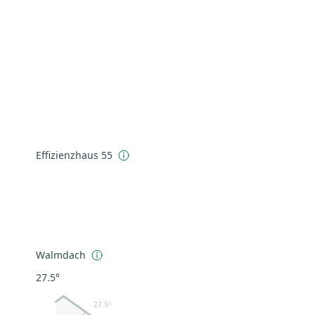
Effizienzhaus 55
Walmdach
27.5°
27.5º