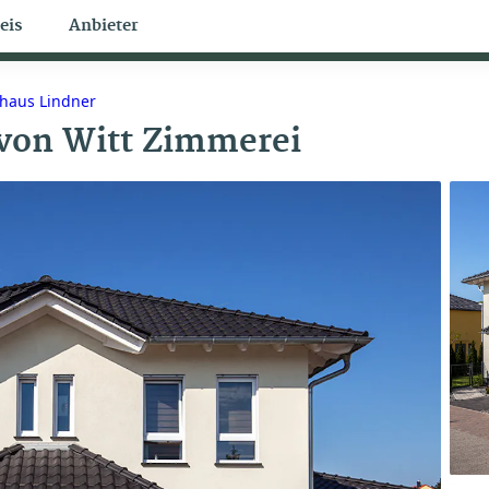
eis
Anbieter
Bungalow Themen
haus Lindner
von
Witt Zimmerei