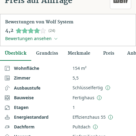
Preis auf Anfrage
Bewertungen von Wolf System
4,2
(24)
Bewertungen ansehen
Überblick
Grundriss
Merkmale
Preis
Anb
Wohnfläche
154 m²
Zimmer
5,5
Schlüsselfertig
Ausbaustufe
Bauweise
Fertighaus
Etagen
1
Energiestandard
Effizienzhaus 55
Dachform
Pultdach