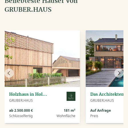
Beliebteste Häuser von
GRUBER.HAUS
Vorheriges
Näch
Haus
Haus
Holzhaus in Holzkirchen
Das Architektenhaus 
GRUBER.HAUS
GRUBER.HAUS
ab 2.500.000 €
181 m²
Auf Anfrage
Schlüsselfertig
Wohnfläche
Preis