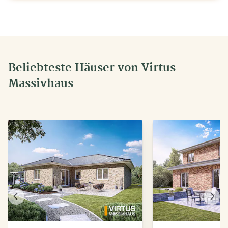
Beliebteste Häuser von Virtus
Massivhaus
Vorheriges
Näch
Haus
Haus